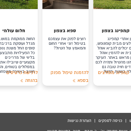
קמפינג בצפון
ספא בצפון
חלום עולמי
ן אתרי קמפינג
רוצים לפנק את עצמכם
החווה ממוקמת במוש
צים מבית קופונופש,
בטיפול זוגי אחרי החום
מגדל ועוסקת ברכיבה
יכולים להביא אוהל
והמאמץ של הטיול?
סוסים החל משנת
ת או להזמין אוהל
כל הפעילויות מתבצעו
ן מראש באתר. העיקר
בליווי של מדריכים
ו מהטיול ותהיה לכם
מקצועיים שיובילו את
דים חויה טובה גם
במסלולים בטוחים, והכ
ה בשטח, תהנו!!
חשוב באווירה משפחת
 קמפינג מומלצים
להזמנת טיפול מפנק
לרכישת כרטיסים
בספא
בהנחה
|
כניסה לספקים
|
הצהרת נגישות