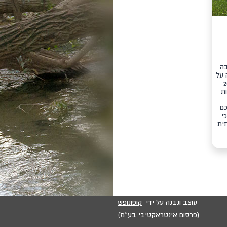
בה
 על
 2001
ת
כם
י
ית.
עוצב ונבנה על ידי
קופונופש
(פרסום אינטראקטיבי בע''מ)