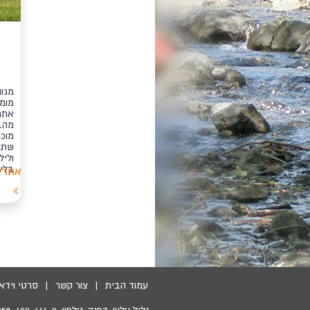
מגוו
מומל
אתם 
מהבי
מוכ
שתהנ
וליל
בליל
אתרי
עמוד הבית
|
צור קשר
|
סרטי וידאו